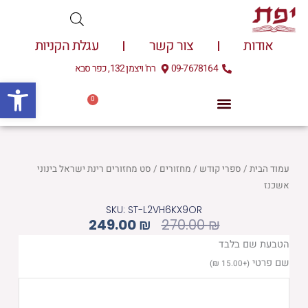
ילוג
תוכן
אודות
צור קשר
עגלת הקניות
09-7678164
רח' ויצמן 132, כפר סבא
פתח
0
עגלת
0.00
₪
קניות
עמוד הבית
/
ספרי קודש
/
מחזורים
/ סט מחזורים רינת ישראל בינוני
אשכנז
SKU: ST-L2VH6KX9OR
המחיר
המחיר
249.00
₪
270.00
₪
המקורי
הנוכחי
כמות
הטבעת שם בלבד
היה:
הוא:
של
שם פרטי
)
₪
15.00
+
(
249.00 ₪.
270.00 ₪.
סט
מחזורים