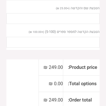
רינת
הטבעת שם והקדשה
)
₪
25.00
+
(
ישראל
בינוני
אשכנז
הטבעת הקדשה למספר ספרים (5-100)
)
₪
100.00
+
(
₪
249.00
Product price:
₪
0.00
Total options:
₪
249.00
Order total: