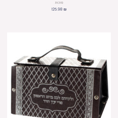
סוכות
125.98
₪