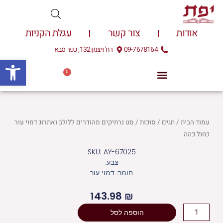
ילוג
תוכן
אודות
צור קשר
עגלת הקניות
09-7678164
רח' ויצמן 132, כפר סבא
פתח
0
עגלת
0.00
₪
קניות
עמוד הבית
/
חגים
/
סוכות
/ סט נרתיקים מהודרים ללולב ואתרוג דמוי עור
כחול כהה
SKU: AY-67025
צבע:
חומר: דמוי עור
143.98
₪
כמות
הוספה לסל