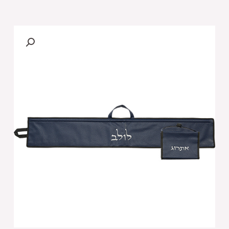
של
סט
נרתיקים
מהודרים
ללולב
ואתרוג
דמוי
עור
כחול
כהה