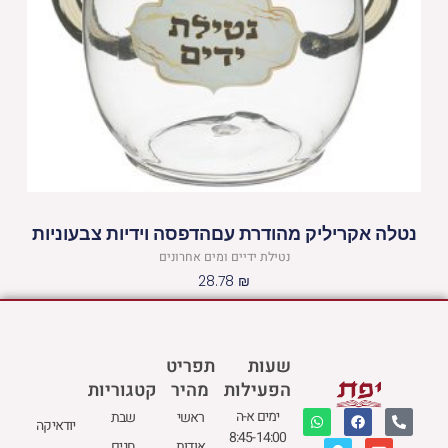
נטלה אקריליק מהודרת עםהדפסה וידיות צבעוניות
נטילת ידיים ומים אחרונים
28.78
₪
שעות
תפריט
הפעילות
מהיר
קטגוריות
W
M
F
E
P
ימים א-ה
ראשי
שבת
יודאיקה
h
a
a
n
h
8:45-14:00
a
p
c
v
o
אודות
חגים