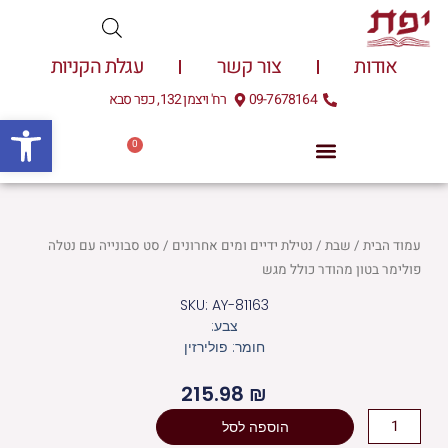
ילוג
תוכן
אודות
צור קשר
עגלת הקניות
09-7678164
רח' ויצמן 132, כפר סבא
פתח
0
עגלת
0.00
₪
קניות
עמוד הבית
/
שבת
/
נטילת ידיים ומים אחרונים
/ סט סבונייה עם נטלה
פולימר בטון מהודר כולל מגש
SKU: AY-81163
צבע:
חומר: פולירזין
215.98
₪
כמות
הוספה לסל