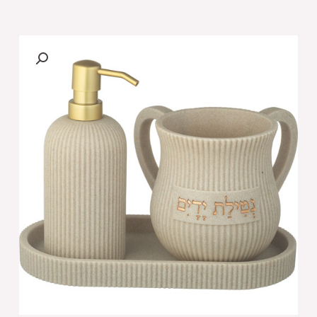
של
סט
סבונייה
עם
נטלה
פולימר
בטון
מהודר
כולל
מגש