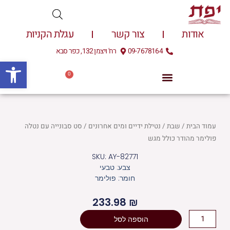
ילוג
תוכן
אודות
צור קשר
עגלת הקניות
09-7678164
רח' ויצמן 132, כפר סבא
פתח
0
עגלת
0.00
₪
קניות
עמוד הבית
/
שבת
/
נטילת ידיים ומים אחרונים
/ סט סבונייה עם נטלה
פולימר מהודר כולל מגש
SKU: AY-82771
צבע: טבעי
חומר: פולימר
233.98
₪
כמות
הוספה לסל