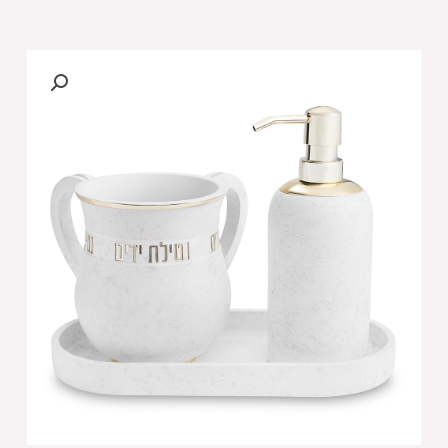
של
סט
סבונייה
עם
נטלה
פולימר
מהודר
כולל
מגש