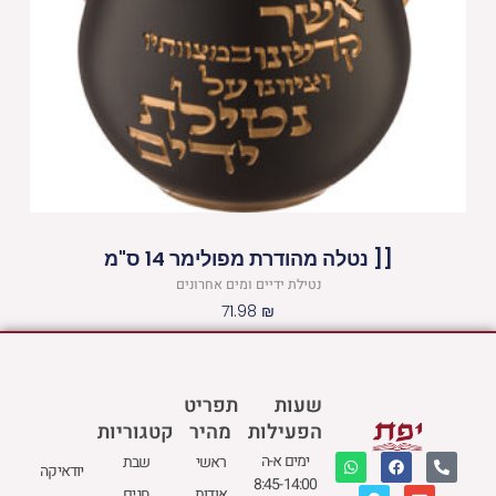
[[ נטלה מהודרת מפולימר 14 ס"מ
נטילת ידיים ומים אחרונים
71.98
₪
שעות
תפריט
הפעילות
מהיר
קטגוריות
W
M
F
E
P
ימים א-ה
ראשי
שבת
יודאיקה
h
a
a
n
h
8:45-14:00
a
p
c
v
o
אודות
חגים