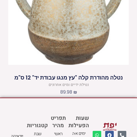
נטלה מהודרת קלה "עץ מנגו עבודת יד" 12 ס"מ
נטילת ידיים ומים אחרונים
89.98
₪
שעות
תפריט
הפעילות
מהיר
קטגוריות
W
M
F
E
P
ימים א-ה
ראשי
שבת
יודאיקה
h
a
a
n
h