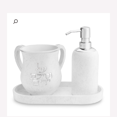
של
סט
סבונייה
עם
נטלה
פולימר
מהודר
כולל
מגש