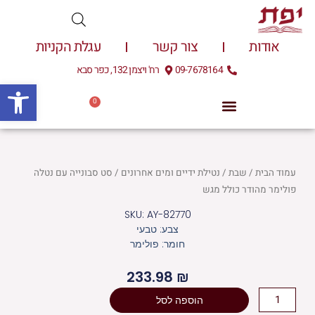
ילוג
תוכן
אודות
צור קשר
עגלת הקניות
09-7678164
רח' ויצמן 132, כפר סבא
פתח
0
עגלת
0.00
₪
קניות
עמוד הבית
/
שבת
/
נטילת ידיים ומים אחרונים
/ סט סבונייה עם נטלה
פולימר מהודר כולל מגש
SKU: AY-82770
צבע: טבעי
חומר: פולימר
233.98
₪
כמות
הוספה לסל