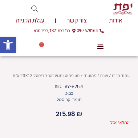
ילוג
תוכן
אודות
צור קשר
עגלת הקניות
09-7678164
רח' ויצמן 132, כפר סבא
פתח
0
עגלת
0.00
₪
קניות
עמוד הבית
/
שבת
/
פמוטים
/ סט פמוט ומגש זהב קריסטל 23X13 ס"מ
SKU: AY-82571
צבע:
חומר: קריסטל
215.98
₪
המלאי אזל