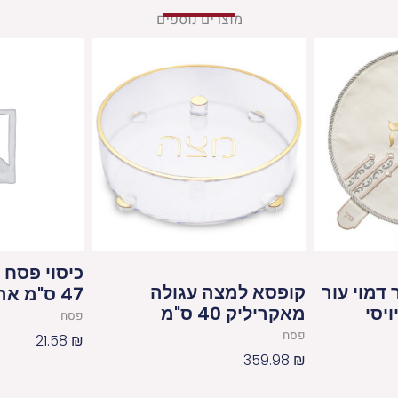
מוצרים נוספים
כיסוי פסח 
דמוי עור
קופסא למצה עגולה
47 ס"מ אריזת צלופן
מאקריליק 40 ס"מ
פסח
פסח
21.58
₪
359.98
₪