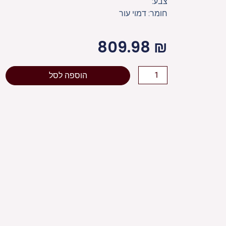
צבע:
חומר: דמוי עור
809.98
₪
כמות
הוספה לסל
של
סט
פסח
מפואר
4
חלקים
כיסוי
פסח+אפיקומן+הסבה
ומגבת
אריזת