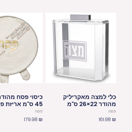
פיויסי
כלי למצה מאקריליק
כיסוי פסח מהודר 
מהודר 22×26 ס"מ
45 ס"מ אריזת פיויסי
פסח
פסח
179.98
₪
161.98
₪