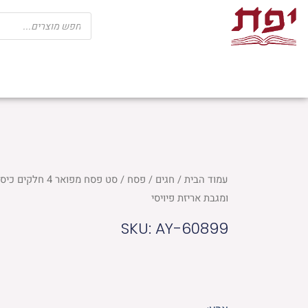
ילוג
Products
search
תוכן
שבת
חגים
ספרי קודש
מוצרי בית כנ
עמוד הבית
/
חגים
/
פסח
/ סט פסח מפואר 
ומגבת אריזת פיויסי
SKU: AY-60899