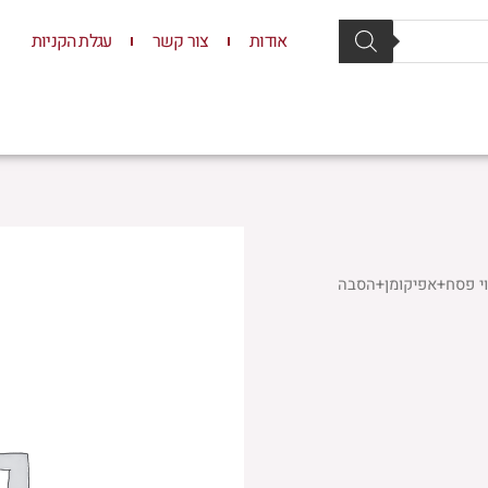
אודות
צור קשר
עגלת הקניות
סת וסטנדרים
יודאיקה
תשמישי קדושה
ילדים
4 חלקים כיסוי פסח+אפיקומן+הסבה