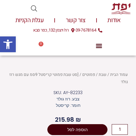
ילוג
תוכן
אודות
צור קשר
עגלת הקניות
09-7678164
רח' ויצמן 132, כפר סבא
פתח
0
עגלת
0.00
₪
קניות
עמוד הבית
/
שבת
/
פמוטים
/ [סט שבת פמוטי קריסטל 9סמ עם מגש רוז
גולד
SKU: AY-82233
צבע: רוז גולד
חומר: קריסטל
215.98
₪
כמות
הוספה לסל