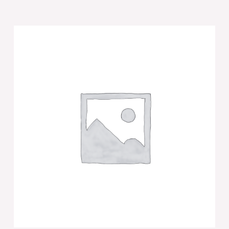
של
[סט
שבת
פמוטי
קריסטל
9סמ
עם
מגש
רוז
גולד