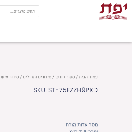
ילוג
Products
search
תוכן
שבת
חגים
ספרי קודש
מוצרי בית כנ
עמוד הבית
/
ספרי קודש
/
סידורים ותהילים
/ סידור איש 
SKU: ST-75EZZH9PXD
נוסח עדות מזרח
אורך: 21.5 ס"מ