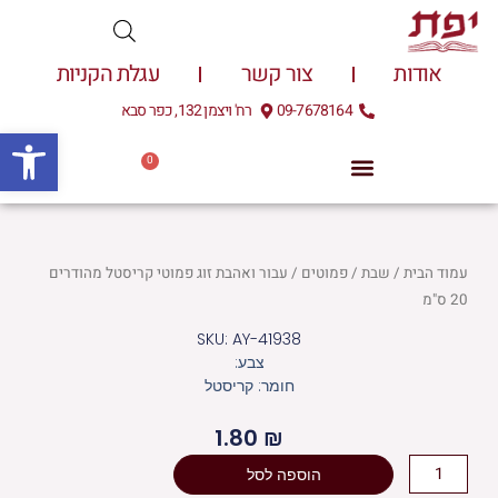
ילוג
תוכן
אודות
צור קשר
עגלת הקניות
09-7678164
רח' ויצמן 132, כפר סבא
פתח
0
עגלת
0.00
₪
קניות
עמוד הבית
/
שבת
/
פמוטים
/ עבור ואהבת זוג פמוטי קריסטל מהודרים
20 ס"מ
SKU: AY-41938
צבע:
חומר: קריסטל
1.80
₪
כמות
הוספה לסל