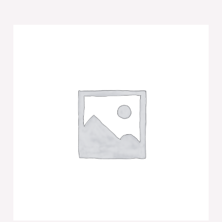
של
עבור
ואהבת
זוג
פמוטי
קריסטל
מהודרים
20
ס"מ