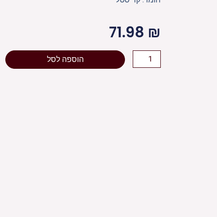
71.98
₪
כמות
הוספה לסל
של
עץ
קריסטל
ברכה
והצלחה
11סמ