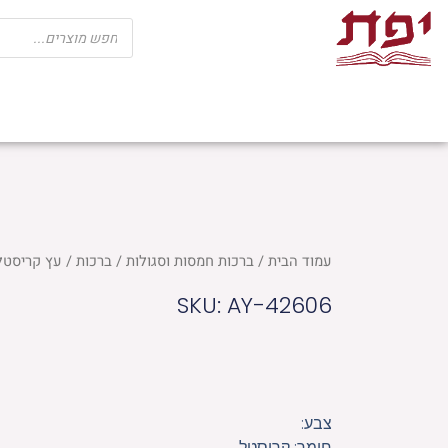
ילוג
Products
search
תוכן
שבת
חגים
ספרי קודש
מוצרי בית כנ
עמוד הבית
/
ברכות חמסות וסגולות
/
ברכות
/ עץ קריסטל ב
SKU: AY-42606
צבע:
חומר: קריסטל