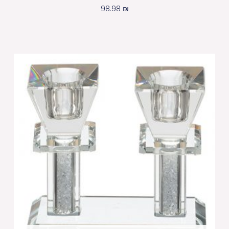
98.98
₪