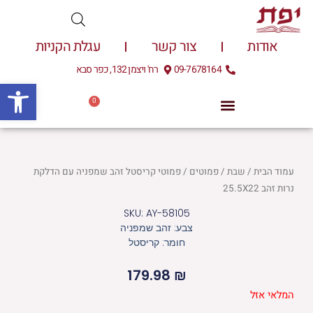
ילוג
תוכן
אודות
צור קשר
עגלת הקניות
09-7678164
רח' ויצמן 132, כפר סבא
פתח
0
עגלת
0.00
₪
קניות
עמוד הבית
/
שבת
/
פמוטים
/ פמוטי קריסטל זהב שמפניה עם הדלקת
נרות זהב 25.5X22
SKU: AY-58105
צבע: זהב שמפניה
חומר: קריסטל
179.98
₪
המלאי אזל