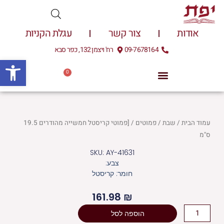
ילוג
תוכן
אודות
צור קשר
עגלת הקניות
09-7678164
רח' ויצמן 132, כפר סבא
פתח
0
עגלת
0.00
₪
קניות
עמוד הבית
/
שבת
/
פמוטים
/ [פמוטי קריסטל חמשייה מהודרים 19.5
ס"מ
SKU: AY-41631
צבע:
חומר: קריסטל
161.98
₪
כמות
הוספה לסל