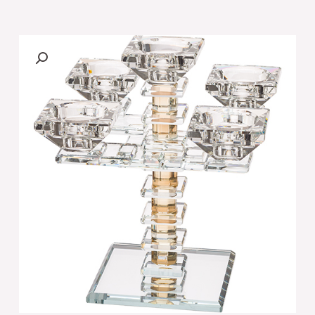
של
[פמוטי
קריסטל
חמשייה
מהודרים
19.5
ס"מ