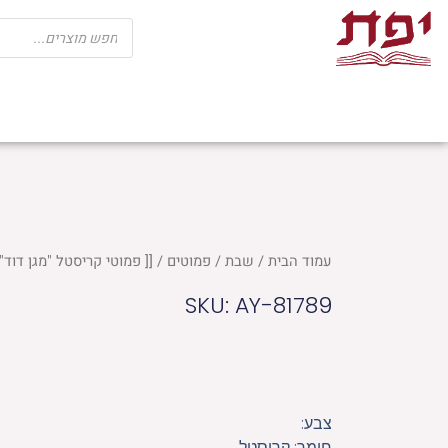
ילוג
Products
search
תוכן
שבת
חגים
ספרי קודש
מוצרי בית כנ
עמוד הבית
/
שבת
/
פמוטים
/ [[ פמוטי קריסטל "מגן דוד" מהוד
SKU: AY-81789
צבע:
חומר: קריסטל