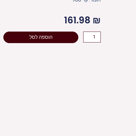
161.98
₪
כמות
הוספה לסל
של
[[
פמוטי
קריסטל
"מגן
דוד"
מהודרים
17
ס"מ