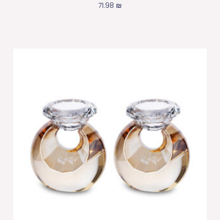
71.98
₪