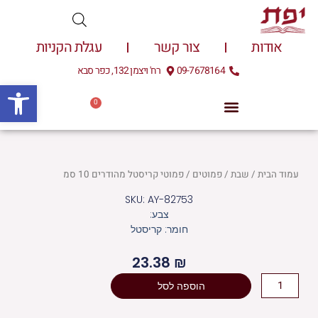
ילוג
תוכן
אודות
צור קשר
עגלת הקניות
09-7678164
רח' ויצמן 132, כפר סבא
פתח
0
עגלת
0.00
₪
קניות
עמוד הבית
/
שבת
/
פמוטים
/ פמוטי קריסטל מהודרים 10 סמ
SKU: AY-82753
צבע:
חומר: קריסטל
23.38
₪
כמות
הוספה לסל
של