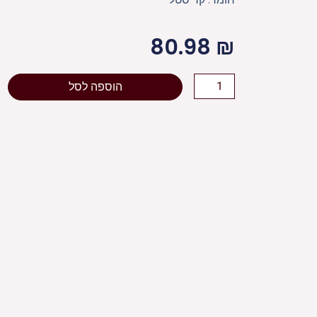
80.98
₪
כמות
הוספה לסל
של
409פמוטי
קריסטל
עם
פלקטה
"פרחים"
5
ס"מ