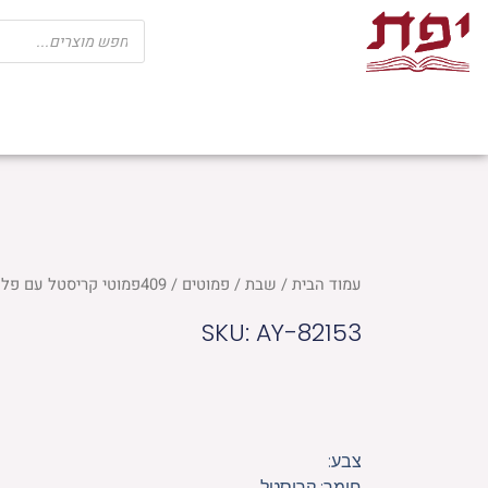
ילוג
Products
search
תוכן
שבת
חגים
ספרי קודש
מוצרי בית כנ
עמוד הבית
/
שבת
/
פמוטים
/ 409פמוטי קריסטל עם פלקטה "פרחים" 5 ס"מ
SKU: AY-82153
צבע:
חומר: קריסטל