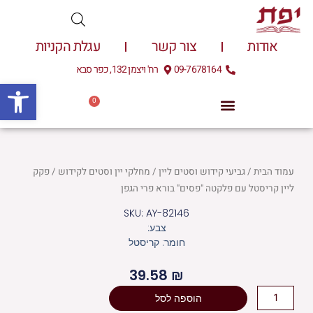
ילוג
תוכן
אודות
צור קשר
עגלת הקניות
09-7678164
רח' ויצמן 132, כפר סבא
פתח
0
עגלת
0.00
₪
קניות
עמוד הבית
/
גביעי קידוש וסטים ליין
/
מחלקי יין וסטים לקידוש
/ פקק
ליין קריסטל עם פלקטה "פסים" בורא פרי הגפן
SKU: AY-82146
צבע:
חומר: קריסטל
39.58
₪
כמות
הוספה לסל