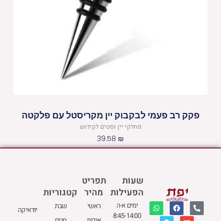
פקק רב פעמי לבקבוק יין מקריסטל עם פלקטה
מחלקי יין וסטים לקידוש
39.58
₪
שעות
תפריט
הפעילות
מהיר
קטגוריות
W
M
F
E
P
ימים א-ה
ראשי
שבת
יודאיקה
h
a
a
n
h
8:45-14:00
a
p
c
v
o
אודות
חגים