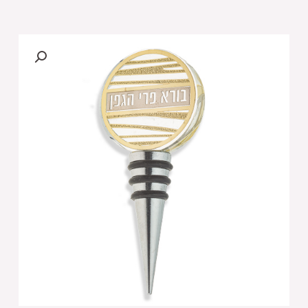
של
פקק
ליין
קריסטל
עם
פלקטה
"פסים"
בורא
פרי
הגפן