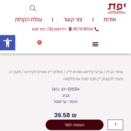
ילוג
תוכן
אודות
צור קשר
עגלת הקניות
09-7678164
רח' ויצמן 132, כפר סבא
פתח
0
עגלת
0.00
₪
קניות
עמוד הבית
/
גביעי קידוש וסטים ליין
/
מחלקי יין וסטים לקידוש
/ פקק רב
פעמי לבקבוק יין מקריסטל עם פלקטה
SKU: AY-81584
צבע:
חומר: קריסטל
39.58
₪
כמות
הוספה לסל