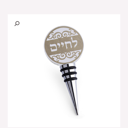
של
פקק
רב
פעמי
לבקבוק
יין
מקריסטל
עם
פלקטה