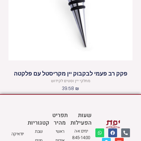
פקק רב פעמי לבקבוק יין מקריסטל עם פלקטה
מחלקי יין וסטים לקידוש
39.58
₪
שעות
תפריט
הפעילות
מהיר
קטגוריות
W
M
F
E
P
ימים א-ה
ראשי
שבת
יודאיקה
h
a
a
n
h
8:45-14:00
a
p
c
v
o
אודות
חגים