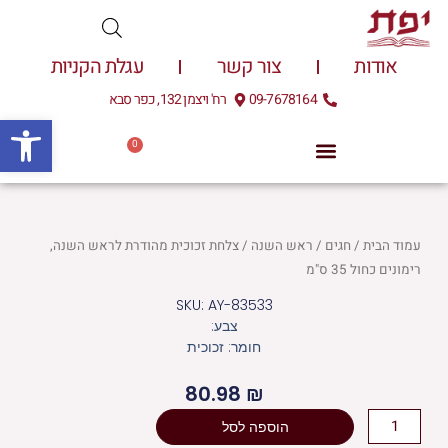
ילוג
תוכן
אודות
צור קשר
עגלת הקניות
09-7678164
רח' ויצמן 132, כפר סבא
פתח
0
עגלת
0.00
₪
קניות
עמוד הבית
/
חגים
/
ראש השנה
/ צלחת זכוכית מהודרת לראש השנה,
רימונים כחול 35 ס"מ
SKU: AY-83533
צבע:
חומר: זכוכית
80.98
₪
כמות
הוספה לסל