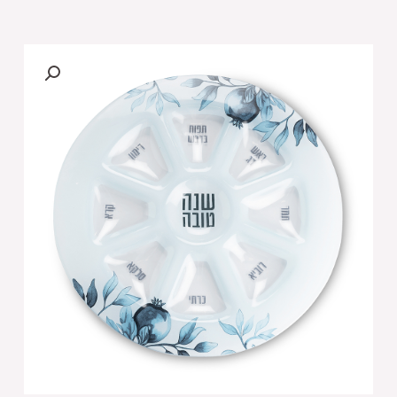
של
צלחת
זכוכית
מהודרת
לראש
השנה,
רימונים
כחול
35
ס"מ