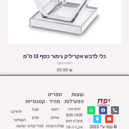
כלי לדבש אקריליק גימור כסף 13 ס"מ
ראש השנה
89.98
₪
שעות
תפריט
הפעילות
מהיר
קטגוריות
W
M
F
E
P
ימים א-ה
ראשי
שבת
יודאיקה
h
a
a
n
h
8:45-14:00
a
p
c
v
o
אודות
חגים
תשמישי
t
-
e
e
n
אחה"צ ימים
s
m
b
l
e
עגלת הקניות
ספרי קודש
קדושה
א-ב, ד-ה 16-
© נבנה ע"י 2023
a
a
o
o
-