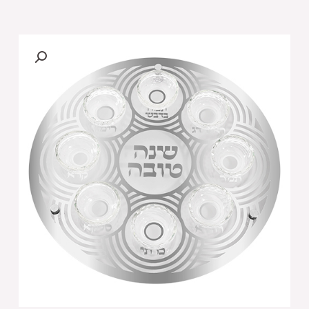
של
צלחת
עגולה
מהודרת
לראש
השנה
מזכוכית
וקריסטל
40
ס"מ