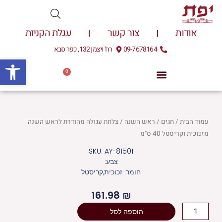
ילוג
תוכן
אודות
צור קשר
עגלת הקניות
09-7678164
רח' ויצמן 132, כפר סבא
פתח
0
עגלת
0.00
₪
קניות
עמוד הבית
/
חגים
/
ראש השנה
/ צלחת עגולה מהודרת לראש השנה
מזכוכית וקריסטל 40 ס"מ
SKU: AY-81501
צבע:
חומר: זכוכית,קריסטל
161.98
₪
כמות
הוספה לסל