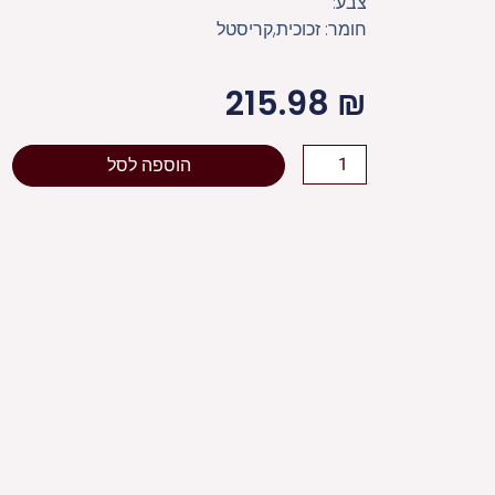
צבע:
חומר: זכוכית,קריסטל
215.98
₪
כמות
הוספה לסל
של
צלחת
עגולה
מהודרת
לראש
השנה
מזכוכית
וקריסטל
40
ס"מ