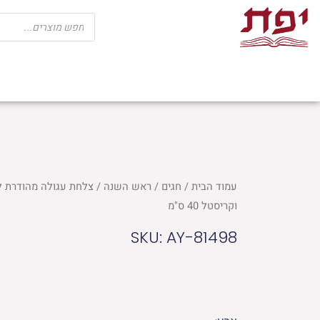
ילוג
Products
search
תוכן
שבת
חגים
ספרי קודש
מוצרי בית כנ
עמוד הבית
/
חגים
/
ראש השנה
/ צלחת עגולה מהודרת ל
וקריסטל 40 ס"מ
SKU: AY-81498