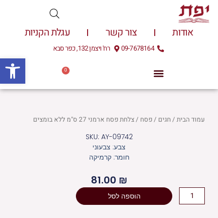
ילוג
תוכן
אודות
צור קשר
עגלת הקניות
09-7678164
רח' ויצמן 132, כפר סבא
פתח
0
עגלת
0.00
₪
קניות
עמוד הבית
/
חגים
/
פסח
/ צלחת פסח ארמני 27 ס"מ ללא בומצים
SKU: AY-09742
צבע: צבעוני
חומר: קרמיקה
81.00
₪
כמות
הוספה לסל
של