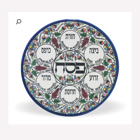
צלחת
פסח
ארמני
27
ס"מ
ללא
בומצים