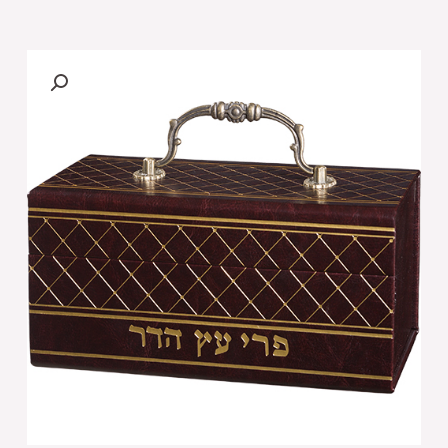
של
קופסא
מהודרת
לאתרוג
דמוי
עור
עם
ידית
13X19
ס"מ