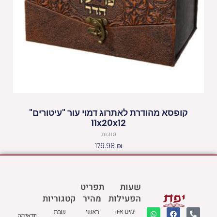
קופסא מהודרת לאתרוג דמוי עור "עיטורים"
11x20x12
סוכות
179.98
₪
שעות
תפריט
הפעילות
מהיר
קטגוריות
W
M
F
E
P
ימים א-ה
ראשי
שבת
יודאיקה
h
a
a
n
h