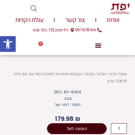
ילוג
תוכן
אודות
צור קשר
עגלת הקניות
09-7678164
רח' ויצמן 132, כפר סבא
פתח
0
עגלת
0.00
₪
קניות
עמוד הבית
/
חגים
/
סוכות
/ קופסא מהודרת לאתרוג דמוי עור עם ידית
13X19 ס"מ
SKU: AY-41414
צבע:
חומר: דמוי עור
179.98
₪
כמות
הוספה לסל