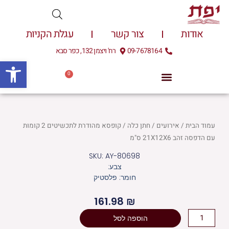
ילוג
תוכן
אודות
צור קשר
עגלת הקניות
09-7678164
רח' ויצמן 132, כפר סבא
פתח
0
עגלת
0.00
₪
קניות
עמוד הבית
/
אירועים
/
חתן כלה
/ קופסא מהודרת לתכשיטים 2 קומות
עם הדפסה זהב 21X12X6 ס"מ
SKU: AY-80698
צבע:
חומר: פלסטיק
161.98
₪
כמות
הוספה לסל