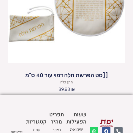
[[סט הפרשת חלה דמוי עור 40 ס"מ
חתן כלה
89.98
₪
שעות
תפריט
הפעילות
מהיר
קטגוריות
W
M
F
E
P
ימים א-ה
ראשי
שבת
יודאיקה
h
a
a
n
h