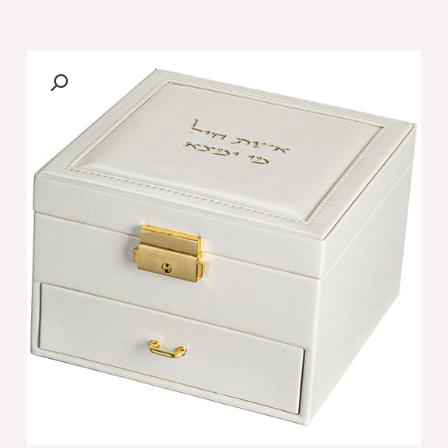
של
קופסא
מהודרת
לתכשיטים
2
קומות
עם
הדפסה
זהב
21X12X6
ס"מ