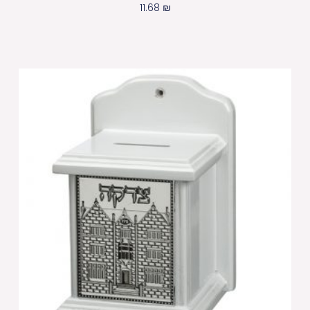
11.68
₪