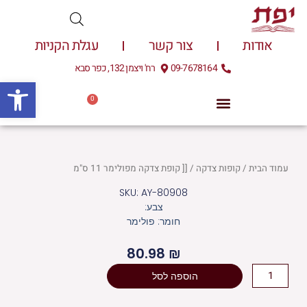
ילוג
תוכן
אודות
צור קשר
עגלת הקניות
09-7678164
רח' ויצמן 132, כפר סבא
פתח
0
עגלת
0.00
₪
קניות
עמוד הבית
/
קופות צדקה
/ [[ קופת צדקה מפולימר 11 ס"מ
SKU: AY-80908
צבע:
חומר: פולימר
80.98
₪
כמות
הוספה לסל
של