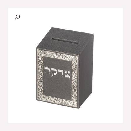
[[
קופת
צדקה
מפולימר
11
ס"מ