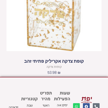
קופת צדקה אקריליק פתיתי זהב
קופות צדקה
53.98
₪
שעות
תפריט
הפעילות
מהיר
קטגוריות
W
M
F
E
P
ימים א-ה
ראשי
שבת
יודאיקה
h
a
a
n
h