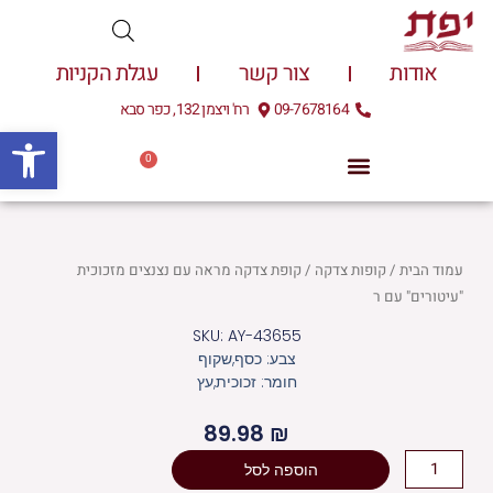
ילוג
תוכן
אודות
צור קשר
עגלת הקניות
09-7678164
רח' ויצמן 132, כפר סבא
פתח
0
עגלת
0.00
₪
קניות
עמוד הבית
/
קופות צדקה
/ קופת צדקה מראה עם נצנצים מזכוכית
"עיטורים" עם ר
SKU: AY-43655
צבע: כסף,שקוף
חומר: זכוכית,עץ
89.98
₪
כמות
הוספה לסל