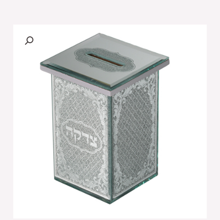
של
קופת
צדקה
מראה
עם
נצנצים
מזכוכית
"עיטורים"
עם
ר