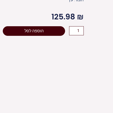
125.98
₪
כמות
הוספה לסל
של
קופת
צדקה
עץ
עם
אפוקסי
טורקיז
14
ס"מ