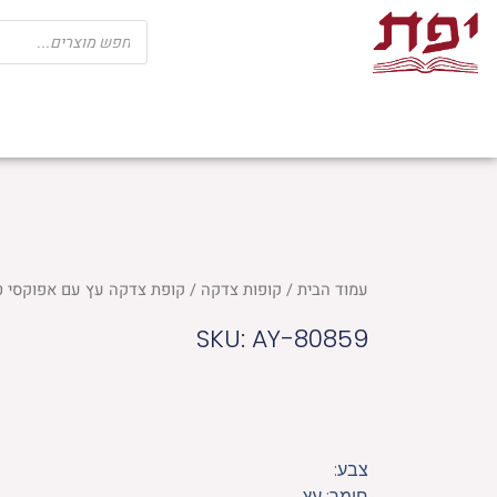
ילוג
Products
search
תוכן
שבת
חגים
ספרי קודש
מוצרי בית כנ
עמוד הבית
/
קופות צדקה
/ קופת צדקה עץ עם אפוקסי טורקיז 
SKU: AY-80859
צבע:
חומר: עץ