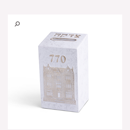
של
קופת
צדקה
פולימר
"הבית
של
הרבי"
14x8
ס"מ
לבן