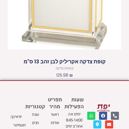
קופת צדקה אקריליק לבן זהב 13 ס"מ
קופות צדקה
125.98
₪
שעות
תפריט
הפעילות
מהיר
קטגוריות
W
M
F
E
P
ימים א-ה
ראשי
שבת
יודאיקה
h
a
a
n
h
8:45-14:00
a
p
c
v
o
אודות
חגים
תשמישי
t
-
e
e
n
אחה"צ ימים