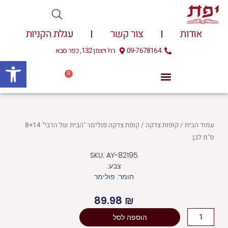
ילוג
תוכן
אודות
צור קשר
עגלת הקניות
09-7678164
רח' ויצמן 132, כפר סבא
פתח
0
עגלת
0.00
₪
קניות
עמוד הבית
/
קופות צדקה
/ קופת צדקה פולימר "הבית של הרבי" 14×8
ס"מ לבן
SKU: AY-82195
צבע:
חומר: פולימר
89.98
₪
כמות
הוספה לסל