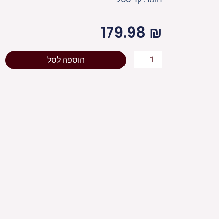
179.98
₪
כמות
הוספה לסל
של
קופת
צדקה
קריסטל
עם
פלקטות
"בית
הרבי"
9X13
ס"מ