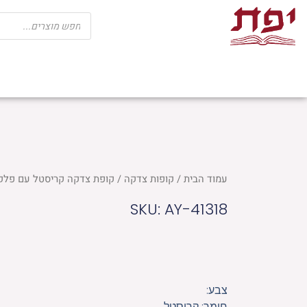
ילוג
Products
search
תוכן
שבת
חגים
ספרי קודש
מוצרי בית כנ
עמוד הבית
/
קופות צדקה
/ קופת צדקה קריסטל עם פלקטות "בי
SKU: AY-41318
צבע:
חומר: קריסטל