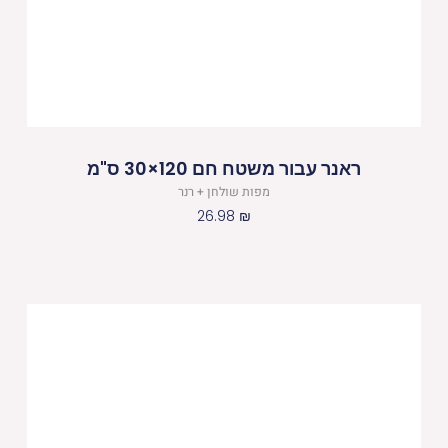
ראנר עבור משטח חם 120×30 ס"מ
מפות שולחן + רנר
26.98
₪