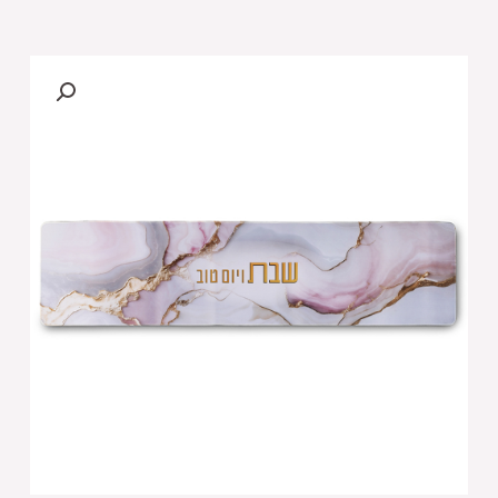
של
ראנר
עבור
משטח
חם
120x30
ס"מ