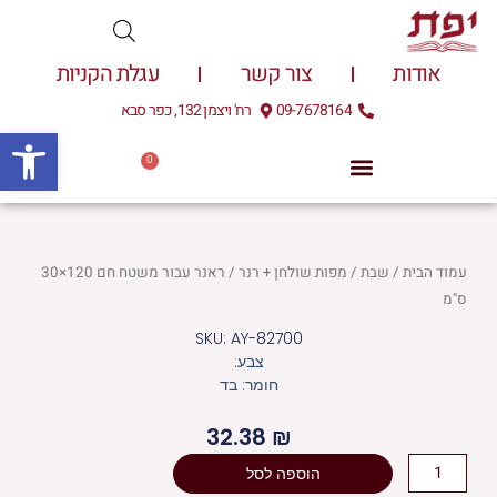
ילוג
תוכן
אודות
צור קשר
עגלת הקניות
09-7678164
רח' ויצמן 132, כפר סבא
פתח
0
עגלת
0.00
₪
קניות
עמוד הבית
/
שבת
/
מפות שולחן + רנר
/ ראנר עבור משטח חם 120×30
ס"מ
SKU: AY-82700
צבע:
חומר: בד
32.38
₪
כמות
הוספה לסל