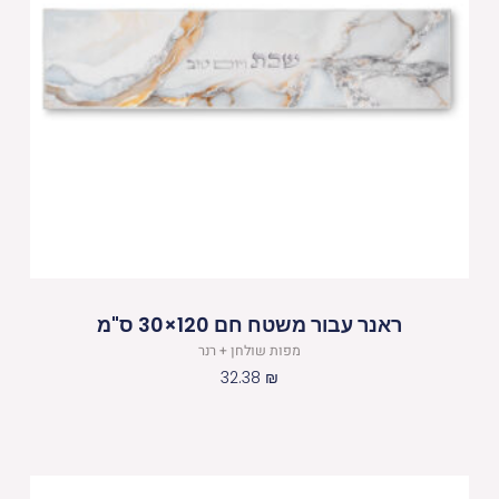
ראנר עבור משטח חם 120×30 ס"מ
מפות שולחן + רנר
32.38
₪