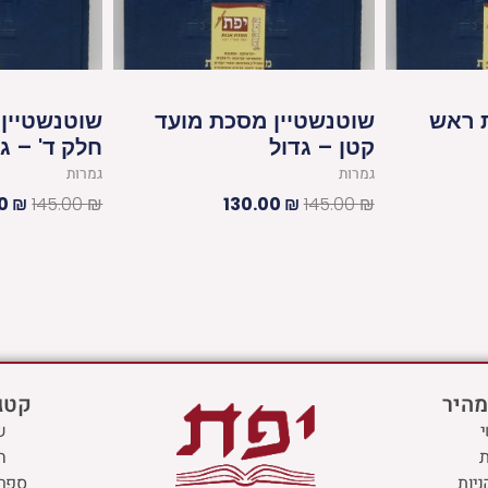
 ראש
שוטנשטיין מסכת מועד
שוטנשטיין
קטן – גדול
חלק ד' – ג
גמרות
גמרות
00
₪
145.00
₪
130.00
₪
145.00
₪
מהיר
קטגו
ש
ת
ח
ניות
ספרי