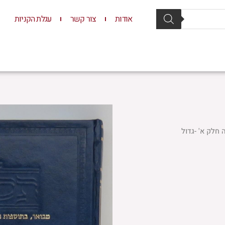
אודות
צור קשר
עגלת הקניות
סת וסטנדרים
יודאיקה
תשמישי קדושה
ילדים
 חלק א' -גדול
ר
י