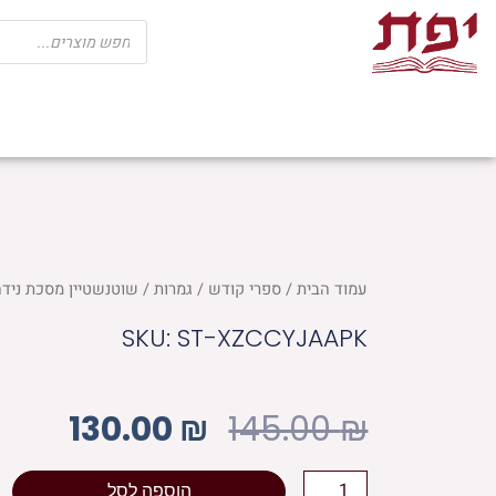
ילוג
Products
search
תוכן
שבת
חגים
ספרי קודש
מוצרי בית כנ
עמוד הבית
/
ספרי קודש
/
גמרות
/ שוטנשטיין מסכת נידה
SKU: ST-XZCCYJAAPK
המחיר
המחי
130.00
₪
145.00
₪
המקורי
הנוכח
כמות
הוספה לסל