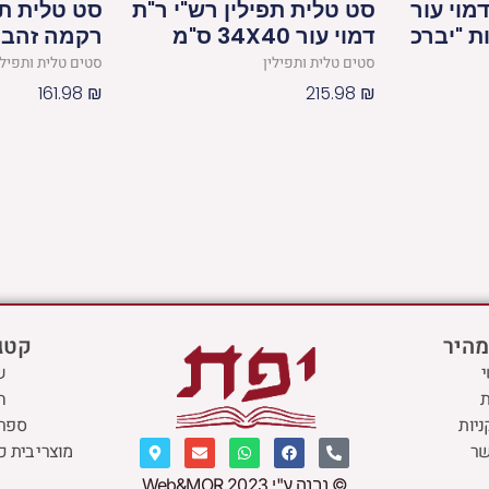
מוי עור
סט טלית תפילין רש"י ר"ת
סט טלית תפ
ת "יברכ
דמוי עור 34X40 ס"מ
רקמה זהב 
סטים טלית ותפילין
סטים טלית ותפילי
161.98
₪
215.98
₪
מהיר
קטגו
ש
ת
ח
ניות
ספרי
M
E
W
F
P
שר
מוצרי בית כ
a
n
h
a
h
p
v
a
c
o
© נבנה ע"י 2023 Web&MOR