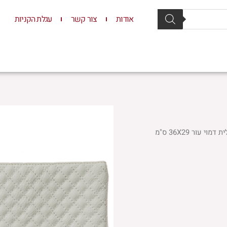
אודות
צור קשר
עגלת הקניות
סת וסטנדרים
יודאיקה
תשמישי קדושה
ילדים
וי עור 36X29 ס"מ