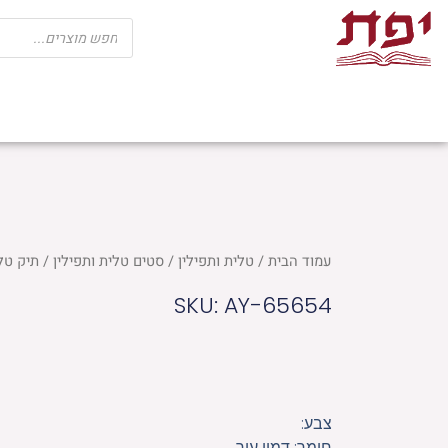
ילוג
Products
search
תוכן
שבת
חגים
ספרי קודש
מוצרי בית כנ
עמוד הבית
/
טלית ותפילין
/
סטים טלית ותפילין
/ תיק טלית דמ
SKU: AY-65654
צבע:
חומר: דמוי עור