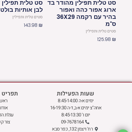
סט טלית תפילין מהודר בד
סט טלית תפילין ד
ארוג אפור כהה ואפור
לבן אותיות בולטו
בהיר עם רקמה 36X29
סטים טלית ותפילין
ס"מ
143.98
₪
סטים טלית ותפילין
125.98
₪
שעות הפעילות
תפריט 
ימים א-ה 8:45-14:00
ראשי
אחה"צ ימים א-ב, ד-ה 16-19:30
אודו
יום ו' 8:45-13:30
עגלת הק
09-7678164
צור ק
רח' ויצמן 132, כפר סבא