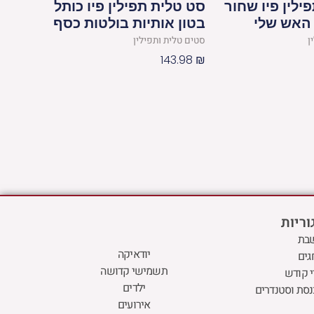
ילין פיו שחור
סט טלית תפילין פיו כותל
האש שלי
בטון אותיות בולטות כסף
ן
סטים טלית ותפילין
143.98
₪
ריות
בת
יודאיקה
גים
תשמישי קדושה
 קודש
ילדים
נסת וסטנדרים
אירועים