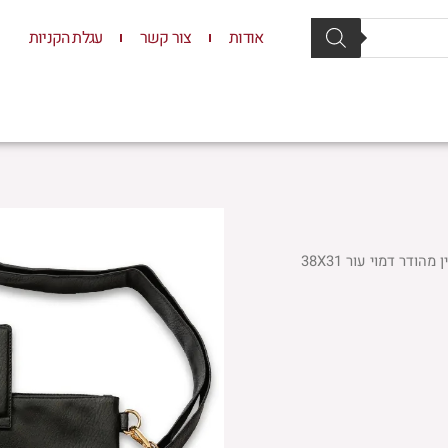
אודות
צור קשר
עגלת הקניות
סת וסטנדרים
יודאיקה
תשמישי קדושה
ילדים
/ תיק טלית תפילין מהודר דמוי עור 38X31