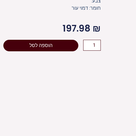
צבע:
חומר: דמוי עור
197.98
₪
כמות
הוספה לסל
של
תיק
טלית
תפילין
מהודר
דמוי
עור
38X31
ס"מ