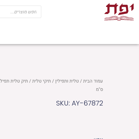
ילוג
Products
search
תוכן
שבת
חגים
ספרי קודש
מוצרי בית כנ
עמוד הבית
/
טלית ותפילין
/
תיקי טלית
ס"מ
SKU: AY-67872