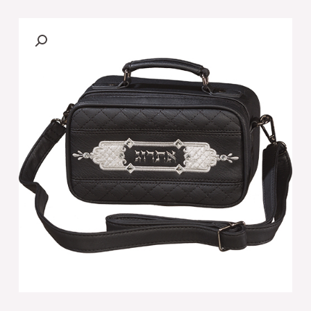
תיק
לאתרוג
פיו
11X19
ס"מ
גוון
שחור