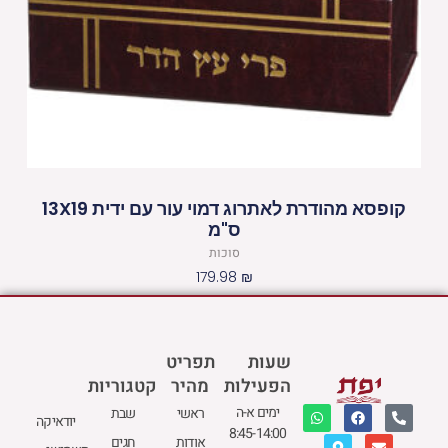
קופסא מהודרת לאתרוג דמוי עור עם ידית 13X19
ס"מ
סוכות
179.98
₪
שעות
תפריט
הפעילות
מהיר
קטגוריות
W
M
F
E
P
ימים א-ה
ראשי
שבת
יודאיקה
h
a
a
n
h
8:45-14:00
a
p
c
v
o
אודות
חגים