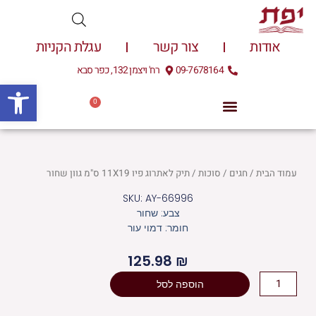
ילוג
תוכן
אודות
צור קשר
עגלת הקניות
09-7678164
רח' ויצמן 132, כפר סבא
פתח
0
עגלת
0.00
₪
קניות
עמוד הבית
/
חגים
/
סוכות
/ תיק לאתרוג פיו 11X19 ס"מ גוון שחור
SKU: AY-66996
צבע: שחור
חומר: דמוי עור
125.98
₪
כמות
הוספה לסל
של