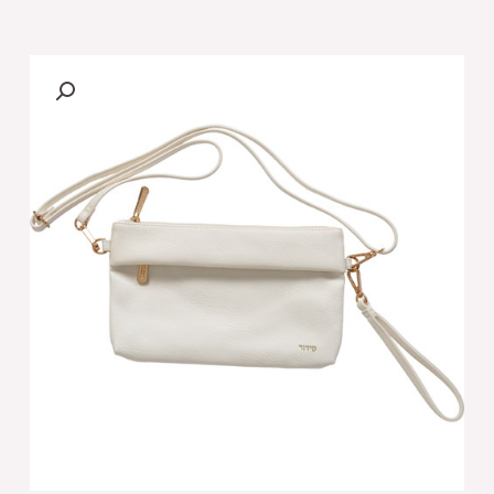
של
[[תיק
סידור
לאישה
לבן
עם
כיתוב
זהב
18X15
ס"מ