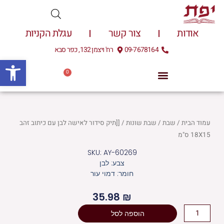
ילוג
תוכן
אודות
צור קשר
עגלת הקניות
09-7678164
רח' ויצמן 132, כפר סבא
פתח
0
עגלת
0.00
₪
קניות
עמוד הבית
/
שבת
/
שבת שונות
/ [[תיק סידור לאישה לבן עם כיתוב זהב
18X15 ס"מ
SKU: AY-60269
צבע: לבן
חומר: דמוי עור
35.98
₪
כמות
הוספה לסל