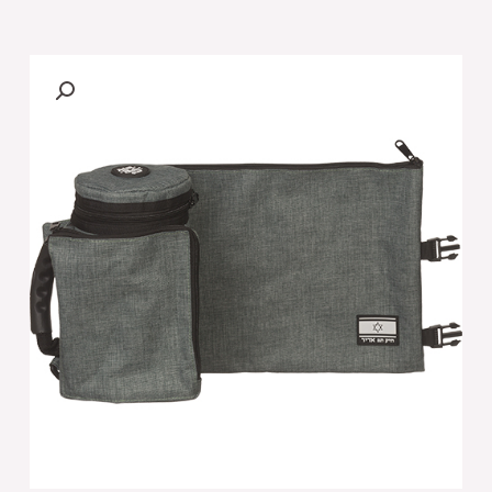
של
תיק
תפ
"אדיר"
טרמי
פשתן
אפור
כהה
לאחסון
תפלין
23
ס"מ