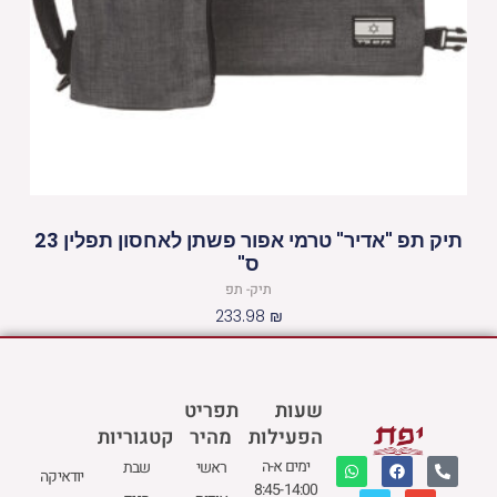
תיק תפ "אדיר" טרמי אפור פשתן לאחסון תפלין 23
ס"
תיק- תפ
233.98
₪
שעות
תפריט
הפעילות
מהיר
קטגוריות
W
M
F
E
P
ימים א-ה
ראשי
שבת
יודאיקה
h
a
a
n
h
8:45-14:00
a
p
c
v
o