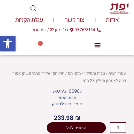
ילוג
תוכן
אודות
צור קשר
עגלת הקניות
09-7678164
רח' ויצמן 132, כפר סבא
פתח
0
עגלת
0.00
₪
קניות
עמוד הבית
/
טלית ותפילין
/
תיק- תפ
/ תיק תפ "אדיר" טרמי פשתן אפור
כהה לאחסון תפלין 23 ס"מ
SKU: AY-66967
צבע: אפור
חומר: בד,פלסטיק
233.98
₪
כמות
הוספה לסל