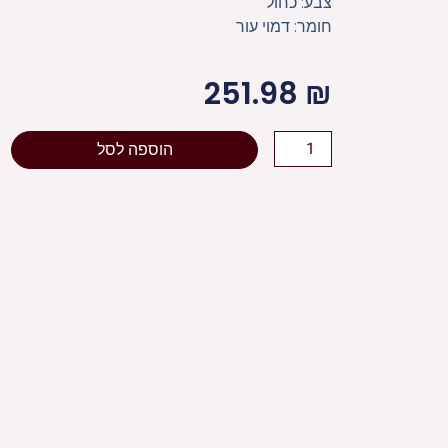
צבע: כחול
חומר: דמוי עור
251.98
₪
כמות
הוספה לסל
של
תיק
תפ
טרמי
דמוי
עור
כחול
עם
אותיות
בולטות