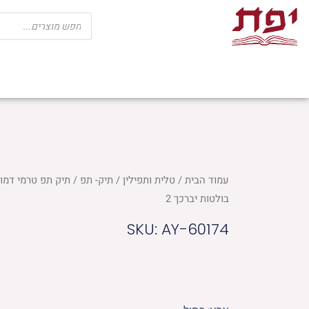
ילוג
Products
search
תוכן
שבת
חגים
ספרי קודש
מוצרי בית כנ
עמוד הבית
/
טלית ותפילין
/
תיק- תפ
/ תיק תפ טרמי דמוי
בולטות יברכך 2
SKU: AY-60174