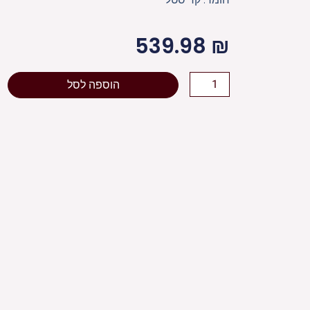
539.98
₪
כמות
הוספה לסל
של
תשעיית
פמוטי
קריסטל
מהודרים
24.5
ס"מ