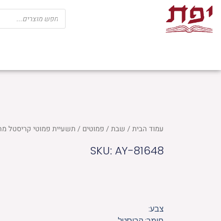
ילוג
Products
search
תוכן
שבת
חגים
ספרי קודש
מוצרי בית כנ
עמוד הבית
/
שבת
/
פמוטים
/ תשעיית פמוטי קריסטל מהודרים 5
SKU: AY-81648
צבע:
חומר: קריסטל